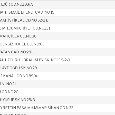
.GÜR CD.NO.103/A
H. İSMAİL EFENDİ CAD. NO.15
MAH.İSTİKLAL CD.NO.52/2 B
MH.CUMHURİYET CD.NO.131
AH.ÇİÇEK CD.NO.36
CENGİZ TOPEL CD. NO:63
VATAN CAD. NO:281
.ÜZGURLU İBRAHİM BY SK. NO.13/1-2-3
.AYDOĞDU SK.NO.29
2.KANAL CD.NO.89/A
NI NO.21
 CD.NO.20
.YUSUF SK.NO.25/B
RETTİN PAŞA MH.MİMAR SİNAN CD.N.33