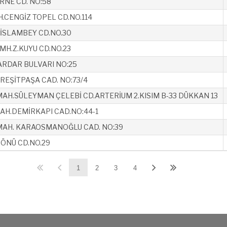
İRNE CD. NO:58
.CENGİZ TOPEL CD.NO.114
İSLAMBEY CD.NO.30
MH.Z.KUYU CD.NO.23
RDAR BULVARI NO:25
REŞİTPAŞA CAD. NO:73/4
AH.SÜLEYMAN ÇELEBİ CD.ARTERİUM 2.KISIM B-33 DÜKKAN 13
H.DEMİRKAPI CAD.NO:44-1
MAH. KARAOSMANOĞLU CAD. NO:39
ÖNÜ CD.NO.29
1
2
3
4