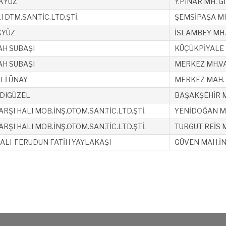
KYÜZ
Y.PINAR MH. G
I DTM.SAN.TİC.LTD.ŞTİ.
ŞEMSİPAŞA MH
KYÜZ
İSLAMBEY MH.
H SUBAŞI
KÜÇÜKPİYALE 
H SUBAŞI
MERKEZ MH.VA
Lİ ÜNAY
MERKEZ MAH. 
DIGÜZEL
BAŞAKŞEHİR M
RŞI HALI MOB.İNŞ.OTOM.SAN.TİC.LTD.ŞTİ.
YENİDOĞAN MA
RŞI HALI MOB.İNŞ.OTOM.SAN.TİC.LTD.ŞTİ.
TURGUT REİS 
ALI-FERUDUN FATİH YAYLAKAŞI
GÜVEN MAH.İN