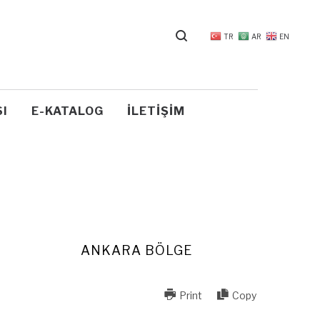
TR
AR
EN
I
E-KATALOG
İLETIŞIM
ANKARA BÖLGE
Print
Copy