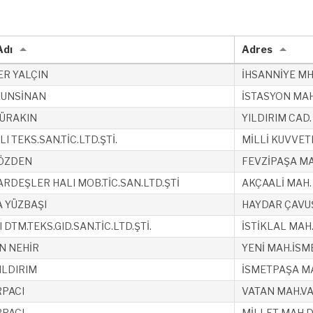
Adı
Adres
R YALÇIN
İHSANNİYE MH
ZUNSİNAN
İSTASYON MAH
ÜRAKIN
YILDIRIM CAD.
I TEKS.SAN.TİC.LTD.ŞTİ.
MİLLİ KUVVETL
 ÖZDEN
FEVZİPAŞA MA
ARDEŞLER HALI MOB.TİC.SAN.LTD.ŞTİ
AKÇAALİ MAH.
 YÜZBAŞI
HAYDAR ÇAVUŞ
 DTM.TEKS.GID.SAN.TİC.LTD.ŞTİ.
İSTİKLAL MAH
N NEHİR
YENİ MAH.İSM
ILDIRIM
İSMETPAŞA MA
PACI
VATAN MAH.VA
PACI
MİLLET MAH D