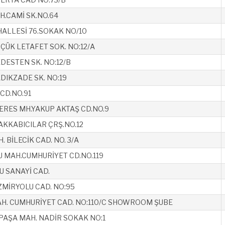
.CAMİ SK.NO.64
ALLESİ 76.SOKAK NO/10
ÇÜK LETAFET SOK. NO:12/A
DESTEN SK. NO:12/B
DIKZADE SK. NO:19
CD.NO.91
RES MH.YAKUP AKTAŞ CD.NO.9
KKABICILAR ÇRŞ.NO.12
 BİLECİK CAD. NO. 3/A
 MAH.CUMHURİYET CD.NO.119
 SANAYİ CAD.
ZMİRYOLU CAD. NO:95
H. CUMHURİYET CAD. NO:110/C SHOWROOM ŞUBE
PAŞA MAH. NADİR SOKAK NO:1