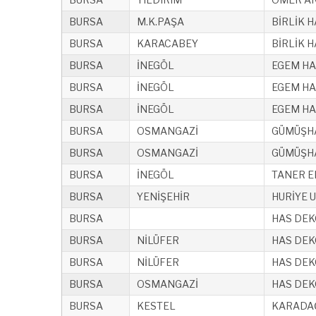
BURSA
M.K.PAŞA
BİRLİK 
BURSA
KARACABEY
BİRLİK 
BURSA
İNEGÖL
EGEM HAL
BURSA
İNEGÖL
EGEM HAL
BURSA
İNEGÖL
EGEM HAL
BURSA
OSMANGAZİ
GÜMÜŞHAN
BURSA
OSMANGAZİ
GÜMÜŞHAN
BURSA
İNEGÖL
TANER E
BURSA
YENİŞEHİR
HURİYE 
BURSA
HAS DEKO
BURSA
NİLÜFER
HAS DEKO
BURSA
NİLÜFER
HAS DEKO
BURSA
OSMANGAZİ
HAS DEKO
BURSA
KESTEL
KARADAĞ