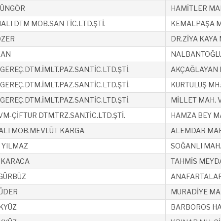
GÜNGÖR
HAMİTLER MAH
ALI DTM MOB.SAN TİC.LTD.ŞTİ.
KEMALPAŞA MA
ÖZER
DR.ZİYA KAYA 
KAN
NALBANTOĞLU 
 GEREÇ.DTM.İMLT.PAZ.SAN.TİC.LTD.ŞTİ.
AKÇAĞLAYAN M
 GEREÇ.DTM.İMLT.PAZ.SAN.TİC.LTD.ŞTİ.
KURTULUŞ MH.
 GEREÇ.DTM.İMLT.PAZ.SAN.TİC.LTD.ŞTİ.
MİLLET MAH. 
M-ÇİFTUR DTM.TRZ.SAN.TİC.LTD.ŞTİ.
HAMZA BEY MAH
ALI MOB.MEVLÜT KARGA
ALEMDAR MAH
 YILMAZ
SOĞANLI MAH.
 KARACA
TAHMİS MEYDA
GÜRBÜZ
ANAFARTALAR
ÜDER
MURADİYE MAH
KYÜZ
BARBOROS HAY