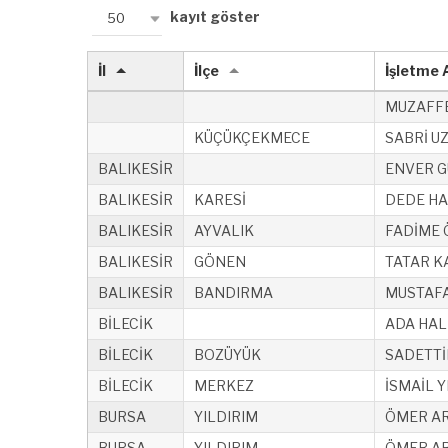
kayıt göster
50
İl
İlçe
İşletme 
MUZAFFE
KÜÇÜKÇEKMECE
SABRİ U
BALIKESİR
ENVER G
BALIKESİR
KARESİ
DEDE HAL
BALIKESİR
AYVALIK
FADİME
BALIKESİR
GÖNEN
TATAR K
BALIKESİR
BANDIRMA
MUSTAFA
BİLECİK
ADA HALI
BİLECİK
BOZÜYÜK
SADETTİ
BİLECİK
MERKEZ
İSMAİL Y
BURSA
YILDIRIM
ÖMER AR
BURSA
YILDIRIM
ÖMER AR