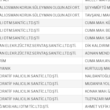
HALI.OSMAN KORUK-SÜLEYMAN OLGUN ADİ ORT.
ŞEYHMÜFTÜ MH
HALI.OSMAN KORUK-SÜLEYMAN OLGUN ADİ ORT.
TAVŞANLI MAH
I DTM.SAN.TİC.LTD.ŞTİ
CUMA MAH. KÜ
I DTM.SAN.TİC.LTD.ŞTİ
CUMA MAH. BE
I DTM.SAN.TİC.LTD.ŞTİ
CUMA MAH. SA
 ELEKR.ZÜC.TRZ.SERV.TAŞ.SAN.TİC.LTD.ŞTİ.
DİK KALDIRIM 
 ELEKR.ZÜC.TRZ.SERV.TAŞ.SAN.TİC.LTD.ŞTİ.
ADNAN MENDE
RİM
CUMA MAH.AYA
UYANIK
KURTULUŞ MAH.
RATİF HALICILIK SAN.TİC.LTD.ŞTİ.
NALBANTOĞLU
RATİF HALICILIK SAN.TİC.LTD.ŞTİ.
MUDANYA YOLU
RATİF HALICILIK SAN.TİC.LTD.ŞTİ.
KONAK MAH. İ
RATİF HALICILIK SAN.TİC.LTD.ŞTİ.
TUZPAZARI MA
 MOB.HALI DTM TİC.LTD.ŞTİ.
AHMET VEFİK 