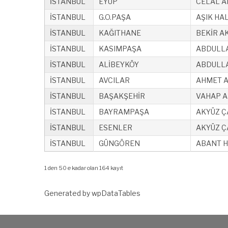
İSTANBUL
EYÜP
CELAL A
İSTANBUL
G.O.PAŞA
AŞIK HAL
İSTANBUL
KAĞITHANE
BEKİR A
İSTANBUL
KASIMPAŞA
ABDULLA
İSTANBUL
ALİBEYKÖY
ABDULLA
İSTANBUL
AVCILAR
AHMET A
İSTANBUL
BAŞAKŞEHİR
VAHAP A
İSTANBUL
BAYRAMPAŞA
AKYÜZ ÇA
İSTANBUL
ESENLER
AKYÜZ ÇA
İSTANBUL
GÜNGÖREN
ABANT H
1 den 50 e kadar olan 164 kayıt
Generated by
wpDataTables