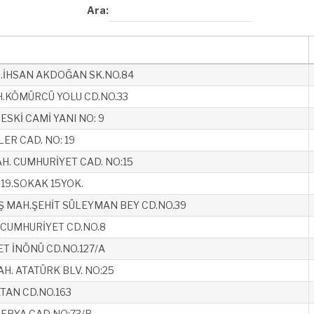
Ara:
.İHSAN AKDOĞAN SK.NO.84
.KÖMÜRCÜ YOLU CD.NO.33
 ESKİ CAMİ YANI NO: 9
ER CAD. NO: 19
H. CUMHURİYET CAD. NO:15
 19.SOKAK 15YOK.
 MAH.ŞEHİT SÜLEYMAN BEY CD.NO.39
.CUMHURİYET CD.NO.8
ET İNÖNÜ CD.NO.127/A
H. ATATÜRK BLV. NO:25
TAN CD.NO.163
ERYA CAD NO:73/B