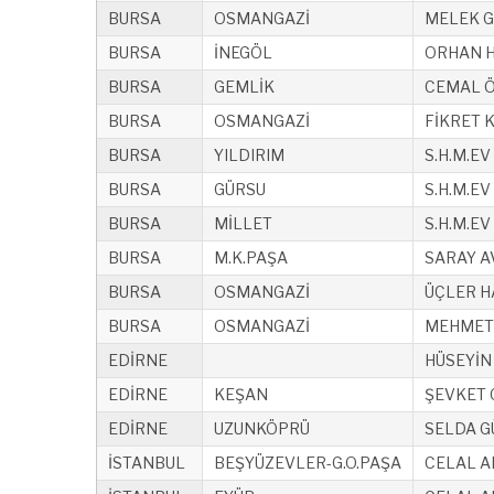
BURSA
OSMANGAZİ
MELEK 
BURSA
İNEGÖL
ORHAN H
BURSA
GEMLİK
CEMAL 
BURSA
OSMANGAZİ
FİKRET 
BURSA
YILDIRIM
S.H.M.EV
BURSA
GÜRSU
S.H.M.EV
BURSA
MİLLET
S.H.M.EV
BURSA
M.K.PAŞA
SARAY AV
BURSA
OSMANGAZİ
ÜÇLER H
BURSA
OSMANGAZİ
MEHMET
EDİRNE
HÜSEYİN
EDİRNE
KEŞAN
ŞEVKET 
EDİRNE
UZUNKÖPRÜ
SELDA G
İSTANBUL
BEŞYÜZEVLER-G.O.PAŞA
CELAL A