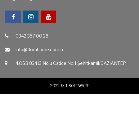
0342 357 00 28
info@florahome.com.tr
4.OSB 83413 Nolu Cadde No:1 Şehitkamil/GAZİANTEP‎
2022 ©
IT SOFTWARE