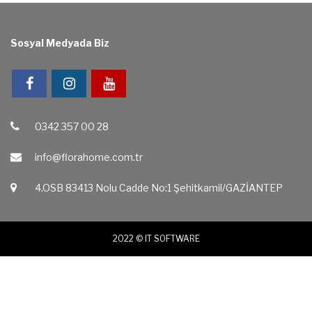
Sosyal Medyada Biz
0342 357 00 28
info@florahome.com.tr
4.OSB 83413 Nolu Cadde No:1 Şehitkamil/GAZİANTEP‎
2022 ©
IT SOFTWARE