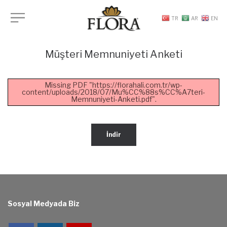
TR
AR
EN
Müşteri Memnuniyeti Anketi
Missing PDF "https://florahali.com.tr/wp-
content/uploads/2018/07/Mu%CC%88s%CC%A7teri-
Memnuniyeti-Anketi.pdf".
İndir
Sosyal Medyada Biz