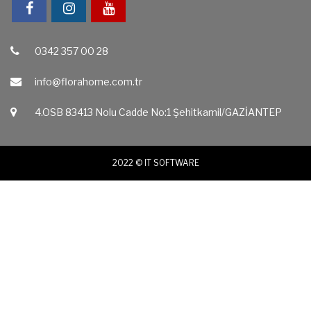
0342 357 00 28
info@florahome.com.tr
4.OSB 83413 Nolu Cadde No:1 Şehitkamil/GAZİANTEP‎
2022 ©
IT SOFTWARE