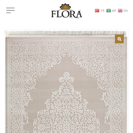
TR
AR
EN