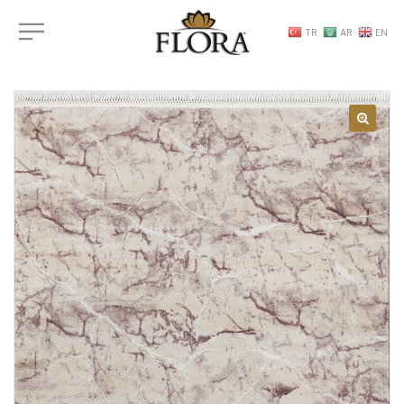
TR
AR
EN