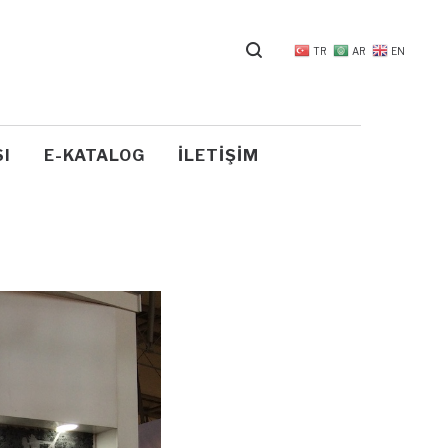
TR
AR
EN
I
E-KATALOG
İLETIŞIM