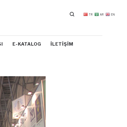
TR
AR
EN
I
E-KATALOG
İLETIŞIM