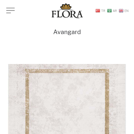
TR
AR
EN
Avangard