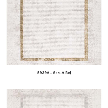
5929A – Sarı-A.Bej