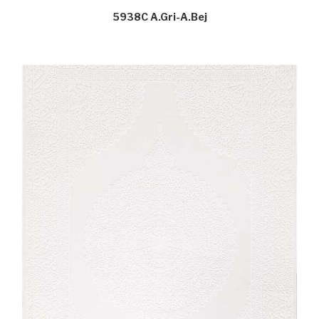
5938C A.Gri-A.Bej