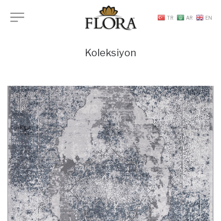
TR
AR
EN
Koleksiyon