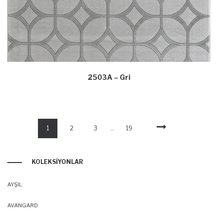
2503A – Gri
1
2
3
…
19
KOLEKSIYONLAR
AYŞIL
AVANGARD