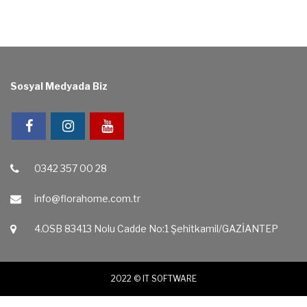
Sosyal Medyada Biz
0342 357 00 28
info@florahome.com.tr
4.OSB 83413 Nolu Cadde No:1 Şehitkamil/GAZİANTEP‎
2022 ©
IT SOFTWARE